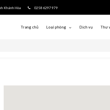
ỉnh Khánh Hòa
0258 6297 979
Trang chủ
Loại phòng
Dịch vụ
Thư 