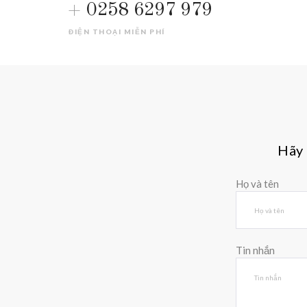
0258 6297 979
ĐIỆN THOẠI MIỄN PHÍ
Hãy 
Họ và tên
Tin nhắn