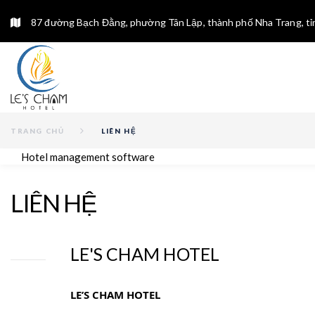
87 đường Bạch Đằng, phường Tân Lập, thành phố Nha Trang, t
TRANG CHỦ
LIÊN HỆ
Hotel management software
L
LIÊN HỆ
I
Ê
LE'S CHAM HOTEL
N
LE’S CHAM HOTEL
H