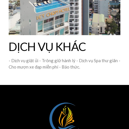
DỊCH VỤ KHÁC
- Dịch vụ giặt ủi - Trông giữ hành lý - Dịch vụ Spa thư giãn -
Cho mượn xe đạp miễn phí - Báo thức.