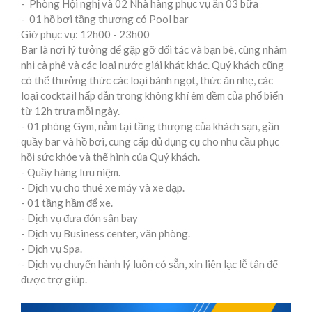
- Phòng Hội nghị và 02 Nhà hàng phục vụ ăn 03 bữa
C
- 01 hồ bơi tầng thượng có Pool bar
Giờ phục vụ: 12h00 - 23h00
H
Bar là nơi lý tưởng để gặp gỡ đối tác và bạn bè, cùng nhâm
V
nhi cà phê và các loại nước giải khát khác. Quý khách cũng
có thể thưởng thức các loại bánh ngọt, thức ăn nhẹ, các
Ụ
loại cocktail hấp dẫn trong không khí êm đềm của phố biển
từ 12h trưa mỗi ngày.
- 01 phòng Gym, nằm tại tầng thượng của khách sạn, gần
quầy bar và hồ bơi, cung cấp đủ dụng cụ cho nhu cầu phục
hồi sức khỏe và thể hình của Quý khách.
- Quầy hàng lưu niệm.
- Dịch vụ cho thuê xe máy và xe đạp.
- 01 tầng hầm để xe.
- Dịch vụ đưa đón sân bay
- Dịch vụ Business center, văn phòng.
- Dịch vụ Spa.
- Dịch vụ chuyển hành lý luôn có sẵn, xin liên lạc lễ tân để
được trợ giúp.