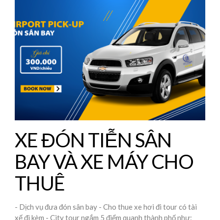
XE ĐÓN TIỄN SÂN
BAY VÀ XE MÁY CHO
THUÊ
- Dịch vụ đưa đón sân bay - Cho thue xe hơi đi tour có tài
xế đi kèm - City tour ngắm 5 điểm quanh thành phố như: