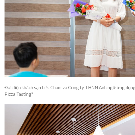
Đại diện khách sạn Le’s Cham và Công ty THNN Anh ngữ ứng dụng 
Pizza Tasting"