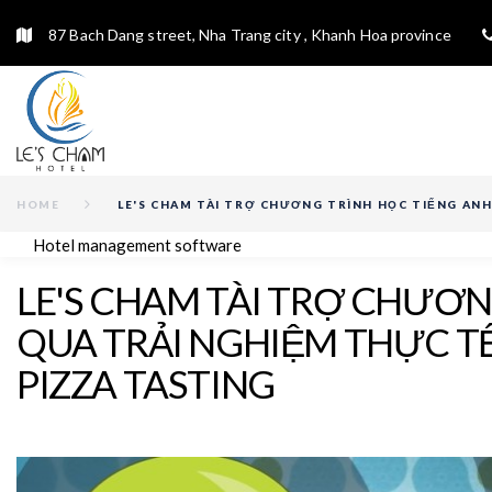
87 Bach Dang street, Nha Trang city , Khanh Hoa province
HOME
LE'S CHAM TÀI TRỢ CHƯƠNG TRÌNH HỌC TIẾNG ANH
Hotel management software
LE'S CHAM TÀI TRỢ CHƯƠN
QUA TRẢI NGHIỆM THỰC TẾ
PIZZA TASTING