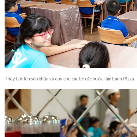
Thầy Lộc lên sân khấu và dạy cho các bé các bước làm bánh Pizza