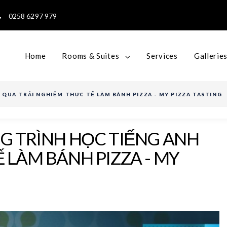
0258 6297 979
Home
Rooms & Suites
Services
Gallerie
 QUA TRẢI NGHIỆM THỰC TẾ LÀM BÁNH PIZZA - MY PIZZA TASTING
G TRÌNH HỌC TIẾNG ANH
 LÀM BÁNH PIZZA - MY